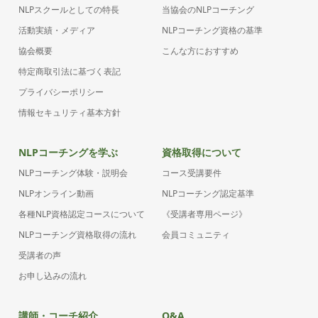
NLPスクールとしての特長
当協会のNLPコーチング
活動実績・メディア
NLPコーチング資格の基準
協会概要
こんな方におすすめ
特定商取引法に基づく表記
プライバシーポリシー
情報セキュリティ基本方針
NLPコーチングを学ぶ
資格取得について
NLPコーチング体験・説明会
コース受講要件
NLPオンライン動画
NLPコーチング認定基準
各種NLP資格認定コースについて
《受講者専用ページ》
NLPコーチング資格取得の流れ
会員コミュニティ
受講者の声
お申し込みの流れ
講師・コーチ紹介
Q&A