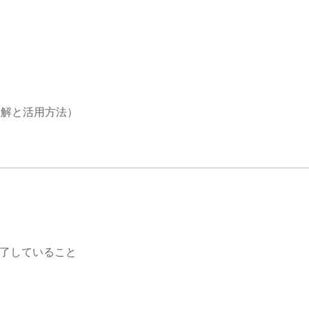
リッド）
理解と活用方法）
修了していること