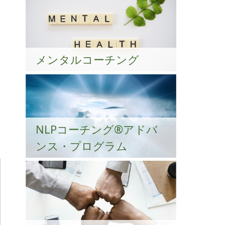
人
立
メンタルコーチング
図
習
NLPコーチング®︎アドバ
ンス・プログラム