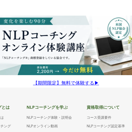
【期間限定】無料で体験する▶︎
グとは
NLPコーチングを学ぶ
資格取得について
とは
NLPコーチング体験・説明会
コース受講要件
ーチング
NLPオンライン動画
NLPコーチング認定基準