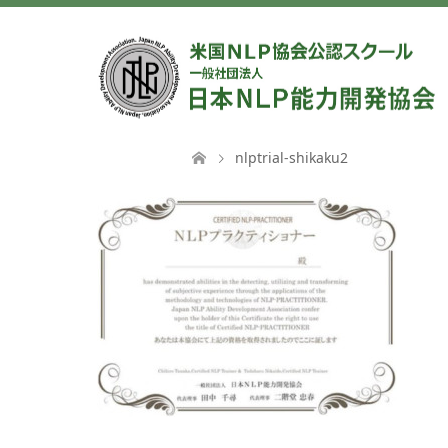
nlptrial-shikaku2