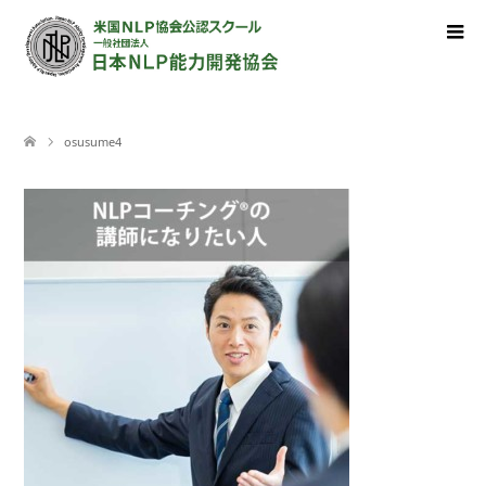
osusume4