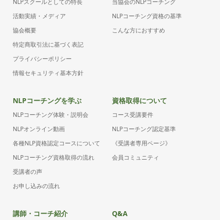
NLPスクールとしての特長
当協会のNLPコーチング
活動実績・メディア
NLPコーチング資格の基準
協会概要
こんな方におすすめ
特定商取引法に基づく表記
プライバシーポリシー
情報セキュリティ基本方針
NLPコーチングを学ぶ
資格取得について
NLPコーチング体験・説明会
コース受講要件
NLPオンライン動画
NLPコーチング認定基準
各種NLP資格認定コースについて
《受講者専用ページ》
NLPコーチング資格取得の流れ
会員コミュニティ
受講者の声
お申し込みの流れ
講師・コーチ紹介
Q&A