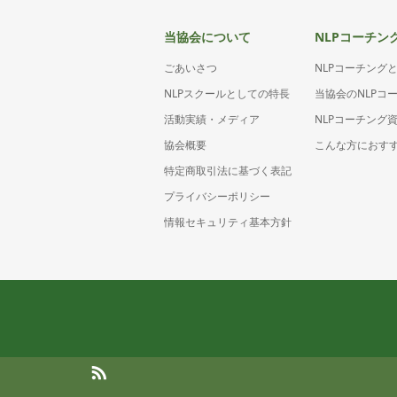
当協会について
NLPコーチン
ごあいさつ
NLPコーチング
NLPスクールとしての特長
当協会のNLPコ
活動実績・メディア
NLPコーチング
協会概要
こんな方におす
特定商取引法に基づく表記
プライバシーポリシー
情報セキュリティ基本方針
RSS