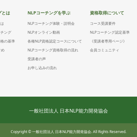
グとは
NLPコーチングを学ぶ
資格取得について
とは
NLPコーチング体験・説明会
コース受講要件
ーチング
NLPオンライン動画
NLPコーチング認定基準
資格の基準
各種NLP資格認定コースについて
《受講者専用ページ》
すめ
NLPコーチング資格取得の流れ
会員コミュニティ
受講者の声
お申し込みの流れ
一般社団法人 日本NLP能力開発協会
Copyright
© 一般社団法人 日本NLP能力開発協会. All Rights Reserved.