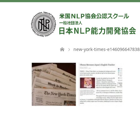
new-york-times-e146096647838