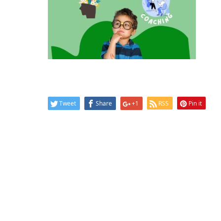
Tweet
Share
+1
RSS
Pin it