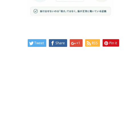
Tweet
Share
+1
RSS
Pin it