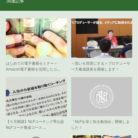
関連記事
はじめての電子書籍セミナー～
＜思いを現実にする＞プロデューサ
Amazon電子書籍を活用したコ…
ー力養成講座を開催します！
【５月開講】NLPコーチング®︎公認
「NLPを深く知る勉強会」開催しま
NLPコーチ養成コース …
した！